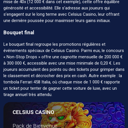
mise de 40x (12 000 € dans cet exemple), cette offre équilibre
générosité et accessibilité. Elle s’adresse aux joueurs qui
s’engagent sur le long terme avec Celsius Casino, leur offrant
une dernière poussée pour maximiser leurs gains initiaux.
Bouquet final
Le bouquet final regroupe les promotions régulières et
événements spéciaux de Celsius Casino. Parmi eux, le concours
« Non-Stop Drops » offre une cagnotte mensuelle de 200 000 €
à 300 000 €, accessible avec une mise minimale de 0,20 €. Les
joueurs accumulent des points ou des tickets pour grimper dans
le classement et décrocher des prix en cash. Autre exemple : la
tombola Ferrari 458 Italia, où chaque mise de 1 000 € rapporte
un ticket pour tenter de gagner cette voiture de luxe, avec un
tirage annuel très attendu.
CELSIUS CASINO
Pack de Bienvenue :