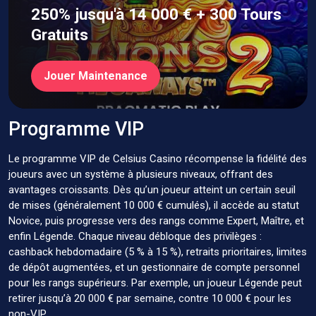
250% jusqu'à 14 000 € + 300 Tours
Gratuits
Jouer Maintenance
Programme VIP
Le programme VIP de Celsius Casino récompense la fidélité des
joueurs avec un système à plusieurs niveaux, offrant des
avantages croissants. Dès qu’un joueur atteint un certain seuil
de mises (généralement 10 000 € cumulés), il accède au statut
Novice, puis progresse vers des rangs comme Expert, Maître, et
enfin Légende. Chaque niveau débloque des privilèges :
cashback hebdomadaire (5 % à 15 %), retraits prioritaires, limites
de dépôt augmentées, et un gestionnaire de compte personnel
pour les rangs supérieurs. Par exemple, un joueur Légende peut
retirer jusqu’à 20 000 € par semaine, contre 10 000 € pour les
non-VIP.