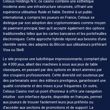
Celsius Holdings N.V., ce casino combine une esthétique
Suporte ao Joueur Celsius Casino
moderne avec une infrastructure sécurisée, offrant une
expérience utilisateur fluide et fiable. Destiné à un public
international, y compris les joueurs en France, Celsius se
distingue par son adoption des cryptomonnaies comme moyen
de paiement principal, bien qu’il accepte également des options
traditionnelles telles que les cartes bancaires et les portefeuilles
électroniques. Cette approche hybride répond aux besoins d’une
clientèle variée, des adeptes du Bitcoin aux utilisateurs préférant
Visa ou Skrill.
Le site propose une ludothèque impressionnante, comptant plus
de 4 000 jeux, allant des machines à sous aux jeux de table
classiques, en passant par des options en direct animées par
des croupiers professionnels. Cette diversité est soutenue par
des partenariats avec des éditeurs prestigieux, garantissant une
qualité constante et des mises à jour fréquentes. En outre,
Celsius Casino met un point d’honneur à offrir une navigation
intuitive : son interface épurée, disponible en français, permet
aux joueurs de trouver facilement leurs jeux préférés ou
d’accéder aux sections de promotions et de support. La