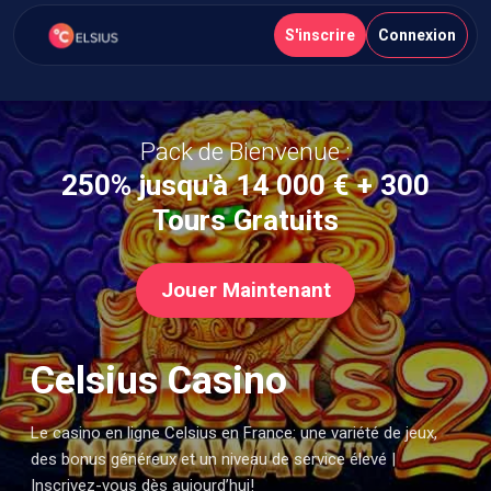
S'inscrire
Connexion
Pack de Bienvenue :
250% jusqu'à 14 000 € + 300
Tours Gratuits
Jouer Maintenant
Celsius Casino
Le casino en ligne Celsius en France: une variété de jeux,
des bonus généreux et un niveau de service élevé |
Inscrivez-vous dès aujourd’hui!