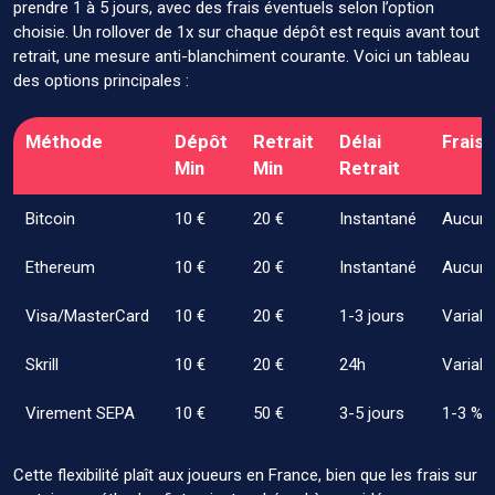
prendre 1 à 5 jours, avec des frais éventuels selon l’option
choisie. Un rollover de 1x sur chaque dépôt est requis avant tout
retrait, une mesure anti-blanchiment courante. Voici un tableau
des options principales :
Méthode
Dépôt
Retrait
Délai
Frais
Min
Min
Retrait
Bitcoin
10 €
20 €
Instantané
Aucun
Ethereum
10 €
20 €
Instantané
Aucun
Visa/MasterCard
10 €
20 €
1-3 jours
Variabl
Skrill
10 €
20 €
24h
Variabl
Virement SEPA
10 €
50 €
3-5 jours
1-3 %
Cette flexibilité plaît aux joueurs en France, bien que les frais sur