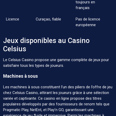
toujours en
français
Licence
Curaçao, fiable
Pas de licence
européenne
Jeux disponibles au Casino
Celsius
Le Celsius Casino propose une gamme complète de jeux pour
satisfaire tous les types de joueurs.
Machines à sous
Les machines à sous constituent l’un des piliers de l’offre de jeu
chez Celsius Casino, attirant les joueurs grâce à une sélection
variée et captivante. Ce casino en ligne propose des titres
populaires développés par des fournisseurs de renom tels que
Pragmatic Play, NetEnt, et Play’n GO, garantissant une
expérience de jeu fluide et immersive. Parmi les machines à